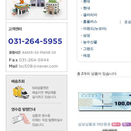
·
롯데
·
현대
·
갤러리아
·
홈플러스
|
홈
·
이랜드(뉴코아)
·
삼성
·
농수산물
·
그랜드
·
애경
총
2
개의 상품이 있습니다.
삼성상품권 10만원권
100,000원