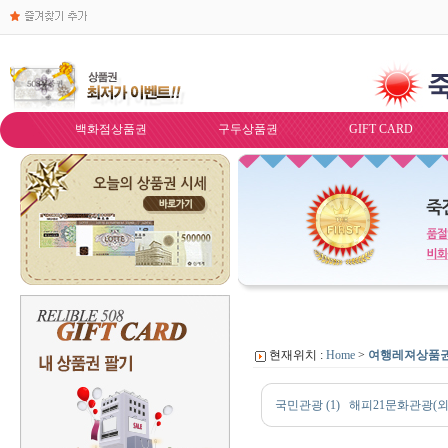
백화점상품권
구두상품권
GIFT CARD
현재위치 :
Home
>
여행레져상품
국민관광 (1)
해피21문화관광(외식