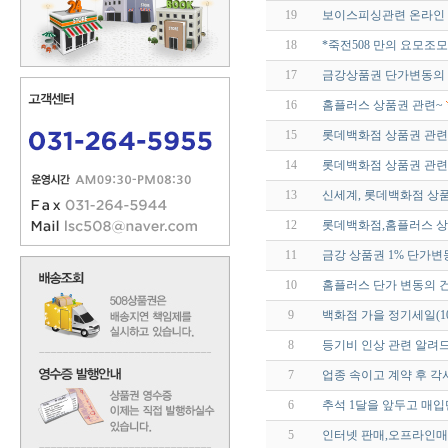
19
보이스피싱관련 온라인 
18
*죽전508 만의 요모조모
17
금강상품권 단가변동의 
16
홈플러스 상품권 관련~
15
롯데백화점 상품권 관련<
14
롯데백화점 상품권 관련
13
신세계, 롯데백화점 상품
12
롯데백화점,홈플러스 상
11
금강 상품권 1% 단가변
10
홈플러스 단가 변동의 
9
백화점 가을 정기세일(10.1
8
등기비 인상 관련 알려
7
업종 속이고 계약 후 각
6
추석 1달을 앞두고 매입
5
인터넷 판매,오프라인매